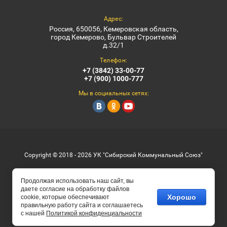
Адрес:
Россия, 650056, Кемеровская область,
город Кемерово, Бульвар Строителей
д.32/1
Телефон:
+7 (3842) 33-00-77
+7 (900) 1000-777
Мы в социальных сетях:
Copyright © 2018 - 2026 УК "Сибирский Коммунальный Союз"
Продолжая использовать наш сайт, вы
даете согласие на обработку файлов
ЗА
Хорошо
cookie, которые обеспечивают
ЧЕСТНЫЙ
БИЗНЕС
правильную работу сайта и соглашаетесь
с нашей
Политикой конфиденциальности
Мегагрупп.ру