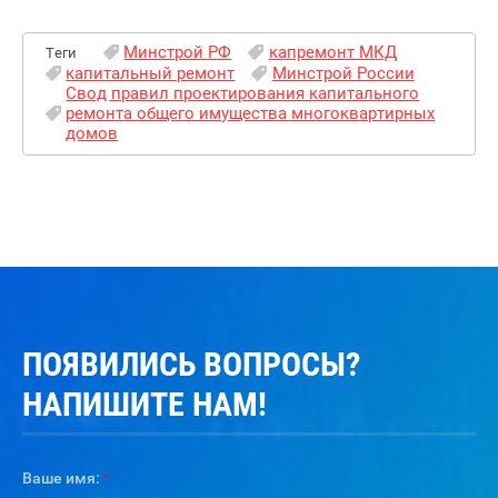
Минстрой РФ
капремонт МКД
Теги
капитальный ремонт
Минстрой России
Свод правил проектирования капитального
ремонта общего имущества многоквартирных
домов
ПОЯВИЛИСЬ ВОПРОСЫ?
НАПИШИТЕ НАМ!
Ваше имя:
*